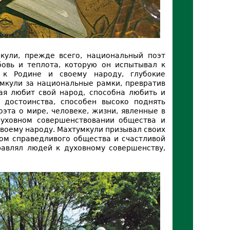
кули, прежде всего, национальный поэт
овь и теплота, которую он испытывал к
 к Родине и своему народу, глубокие
умкули за национальные рамки, превратив
рая любит свой народ, способна любить и
 достоинства, способен высоко поднять
эта о мире, человеке, жизни, явленные в
духовном совершенствовании общества и
своему народу. Махтумкули призывал своих
чом справедливого общества и счастливой
равлял людей к духовному совершенству,