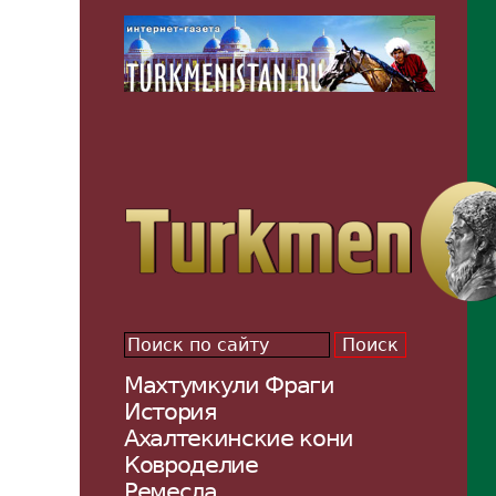
Махтумкули Фраги
История
Ахалтекинские кони
Ковроделие
Ремесла