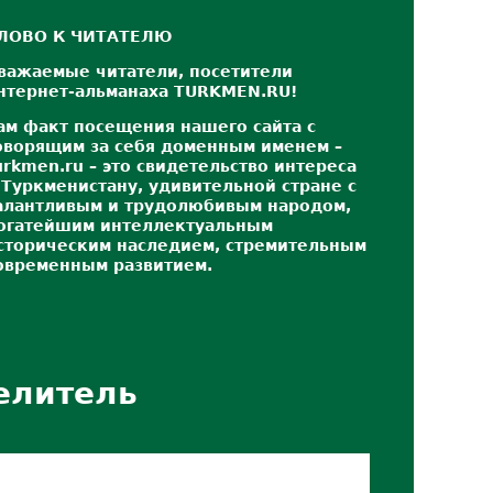
ЛОВО К ЧИТАТЕЛЮ
важаемые читатели, посетители
нтернет-альманаха TURKMEN.RU!
ам факт посещения нашего сайта с
оворящим за себя доменным именем –
urkmen.ru – это свидетельство интереса
 Туркменистану, удивительной стране с
алантливым и трудолюбивым народом,
огатейшим интеллектуальным
сторическим наследием, стремительным
овременным развитием.
елитель