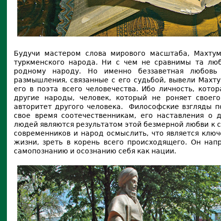
Будучи мастером слова мирового масштаба, Махтум
туркменского народа. Ни с чем не сравнимы та люб
родному народу. Но именно беззаветная любовь
размышления, связанные с его судьбой, вывели Махт
его в поэта всего человечества. Ибо личность, кото
другие народы, человек, который не роняет своего
авторитет другого человека. Философские взгляды по
свое время соотечественникам, его наставления о 
людей являются результатом этой безмерной любви к 
современников и народ осмыслить, что является клю
жизни, зреть в корень всего происходящего. Он нап
самопознанию и осознанию себя как нации.