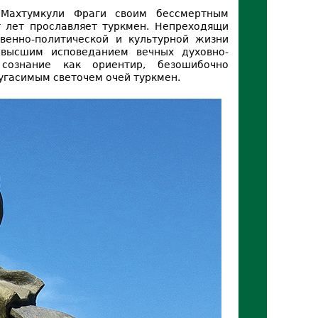
 Махтумкули Фраги своим бессмертным
 лет прославляет туркмен. Непреходящи
твенно-политической и культурной жизни
ивысшим исповеданием вечных духовно-
сознание как ориентир, безошибочно
еугасимым светочем очей туркмен.