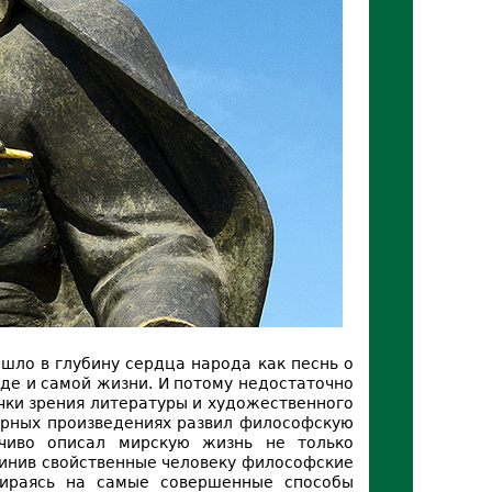
шло в глубину сердца народа как песнь о
оде и самой жизни. И потому недостаточно
очки зрения литературы и художественного
турных произведениях развил философскую
ечиво описал мирскую жизнь не только
динив свойственные человеку философские
опираясь на самые совершенные способы