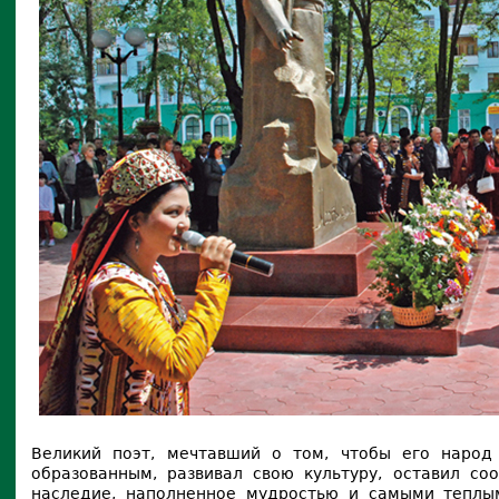
Великий поэт, мечтавший о том, чтобы его наро
образованным, развивал свою культуру, оставил со
наследие, наполненное мудростью и самыми теплы