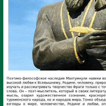
Поэтико-философское наследие Махтумкули навеки во
высокой любви к Всевышнему, Родине, человеку, прир
изучать и рассматривать творчество Фраги только с т
слова. Он – поэт-мыслитель, который в свoих литера
мысль, озарил художественное сознание, краснор
туркменского народа, но и народов мира. Тонко объе
взгляды о мире, человечестве, Родине и любви, 