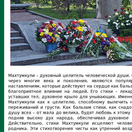
Махтумкули – духовный целитель человеческой души. 
через многие века и поколения, являются попул
наставлениям, которые действуют на сердце как баль
благоприятное влияние на людей. Его стихи – лека
уставших тел, духовное крыло для унывающих. Именн
Махтумкули как к целителю, способному вылечить н
переживаний и грусти. Как бальзам стихи, как снад
душу всех – от мала до велика, будят любовь к этому
подняв высоко дух народа, обеспечивая духовное 
Действительно, стихи Махтумкули исцеляют челов
родника. Эти стихотворения чисты как утренний воз