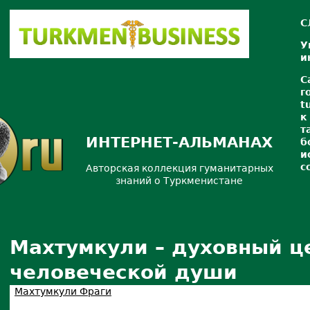
С
У
и
С
г
t
к
т
ИНТЕРНЕТ-АЛЬМАНАХ
б
и
с
Авторская коллекция гуманитарных
знаний о Туркменистане
Махтумкули – духовный ц
человеческой души
Махтумкули Фраги