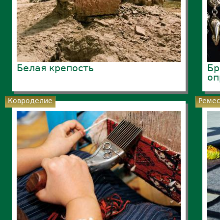
Белая крепость
Бр
оп
Ковроделие
Реме