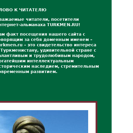
ЛОВО К ЧИТАТЕЛЮ
важаемые читатели, посетители
нтернет-альманаха TURKMEN.RU!
ам факт посещения нашего сайта с
оворящим за себя доменным именем –
urkmen.ru – это свидетельство интереса
 Туркменистану, удивительной стране с
алантливым и трудолюбивым народом,
огатейшим интеллектуальным
сторическим наследием, стремительным
овременным развитием.