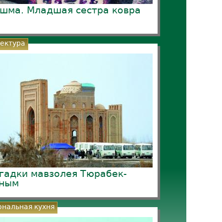
шма. Младшая сестра ковра
ектура
гадки мавзолея Тюрабек-
ным
нальная кухня