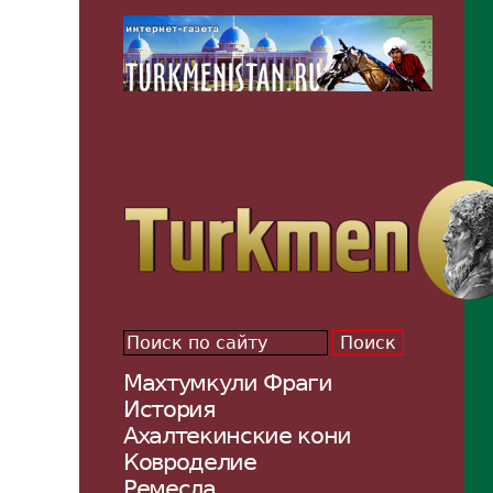
Махтумкули Фраги
История
Ахалтекинские кони
Ковроделие
Ремесла