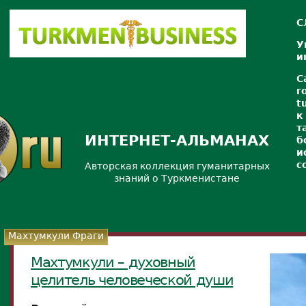
С
У
и
С
г
t
к
т
ИНТЕРНЕТ-АЛЬМАНАХ
б
и
с
Авторская коллекция гуманитарных
знаний о Туркменистане
Махтумкули Фраги
Махтумкули – духовный
целитель человеческой души