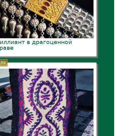
иллиант в драгоценной
раве
сла