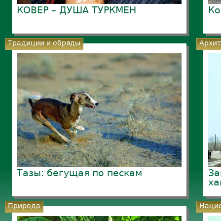
КОВЕР – ДУША ТУРКМЕН
Ко
Традиции и обряды
Архит
Тазы: бегущая по пескам
За
ха
Природа
Нацио